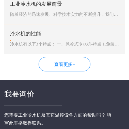
工业冷水机的发展前景
随着经济的迅速发展、科学技术实力的不断提升，我们冷水机制造技术也日新月异，与发达国家的差距正逐步缩小，但主要配件如压缩机等还是采用国外或合资的压缩机居多，这无意中也增加了企业成本。...
冷水机的性能
冷水机有以下3个特点： 一、风冷式冷水机-特点 1.免装冷却塔，安装容易，移动方便，适合于水源缺乏免装水塔场合。 2.低噪音风机马达，绝佳的冷却冷凝效果，稳定节流机构，优异的防锈处理。 3.采...
查看更多+
我要询价
您需要工业冷水机及其它温控设备方面的帮助吗？ 填
写此表格取得联系。